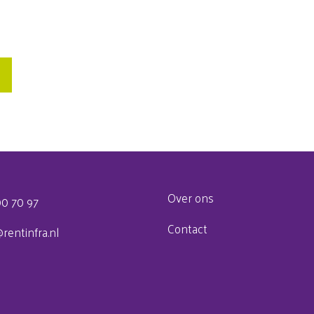
Over ons
00 70 97
Contact
rentinfra.nl